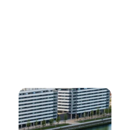
SOCIO/A PRO
1 Salida gratuita al mes (fin de semana)
15% Descuento en alquiler de material hinchable y 
rígido
15% Descuento en Escuela Sup, rutas guiadas, Sup 
Fitness y Sup Race
Acceso a grupo interno de comunicación 
(Whatsapp)
Cuota mensual: 27,5€ (min. 3 meses) / Cuota 
anual: 210€
Incluye camiseta del club con el pago de la cuota 
anual